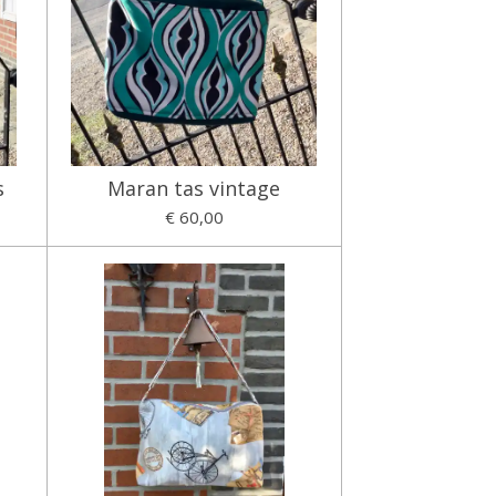
s
Maran tas vintage
€ 60,00