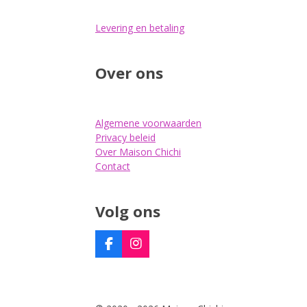
Levering en betaling
Over ons
Algemene voorwaarden
Privacy beleid
Over Maison Chichi
Contact
Volg ons
F
I
a
n
c
s
e
t
b
a