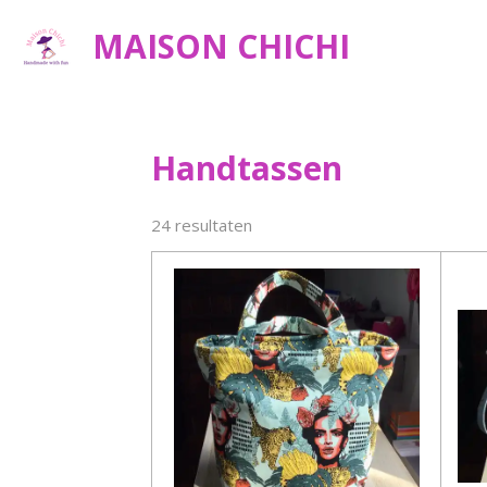
Ga
MAISON CHICHI
direct
naar
de
hoofdinhoud
Handtassen
24 resultaten