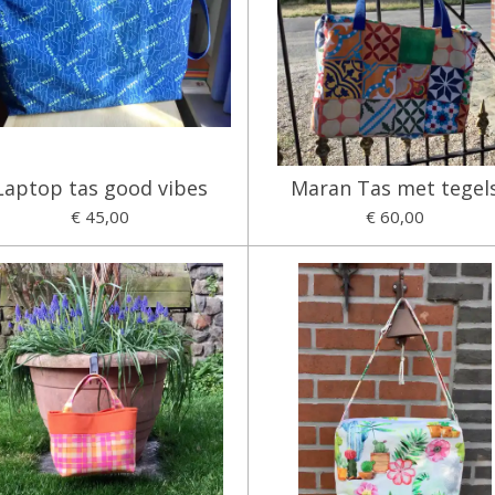
Laptop tas good vibes
Maran Tas met tegel
€ 45,00
€ 60,00