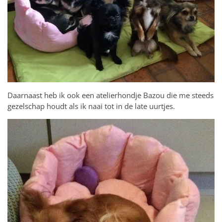
Daarnaast heb ik ook een atelierhondje Bazou die me steeds
gezelschap houdt als ik naai tot in de late uurtjes.