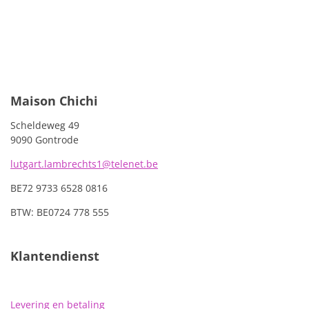
e
e
h
e
l
e
a
l
e
l
r
e
n
e
n
Maison Chichi
Scheldeweg 49
9090 Gontrode
lutgart.lambrechts1@telenet.be
BE72 9733 6528 0816
BTW: BE0724 778 555
Klantendienst
Levering en betaling