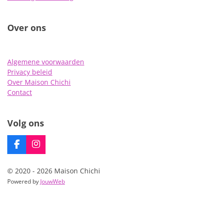
Over ons
Algemene voorwaarden
Privacy beleid
Over Maison Chichi
Contact
Volg ons
F
I
a
n
c
s
© 2020 - 2026 Maison Chichi
e
t
Powered by
JouwWeb
b
a
o
g
o
r
k
a