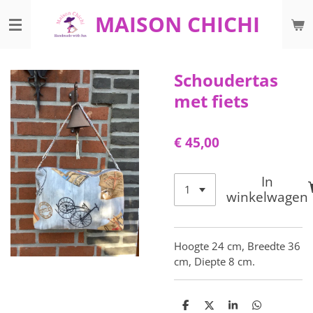
Ga
MAISON CHICHI
direct
naar
de
Schoudertas
hoofdinhoud
met fiets
€ 45,00
In
winkelwagen
Hoogte 24 cm, Breedte 36
cm, Diepte 8 cm.
D
D
S
D