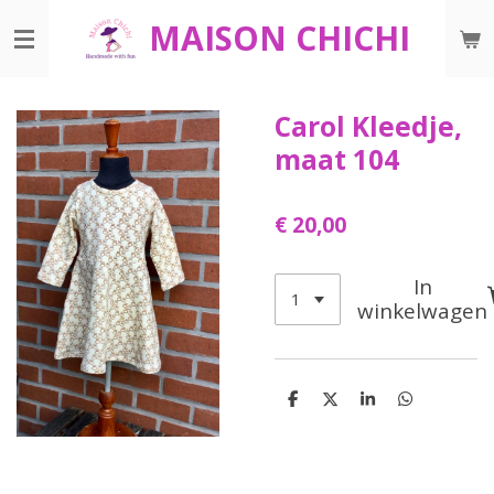
Ga
MAISON CHICHI
direct
naar
de
Carol Kleedje,
hoofdinhoud
maat 104
€ 20,00
In
winkelwagen
D
D
S
D
e
e
h
e
l
e
a
l
e
l
r
e
n
e
n