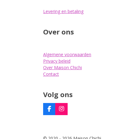
Levering en betaling
Over ons
Algemene voorwaarden
Privacy beleid
Over Maison Chichi
Contact
Volg ons
F
I
a
n
c
s
e
t
b
a
© 2020 - 2026 Maison Chichi