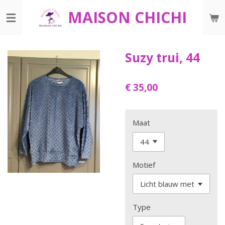
Ga
MAISON CHICHI
direct
naar
de
Suzy trui, 44
hoofdinhoud
€ 35,00
Maat
Motief
Type