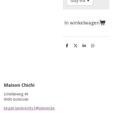
In winkelwagen
D
D
S
D
e
e
h
e
l
e
a
l
e
l
r
e
n
e
n
Maison Chichi
Scheldeweg 49
9090 Gontrode
lutgart.lambrechts1@telenet.be