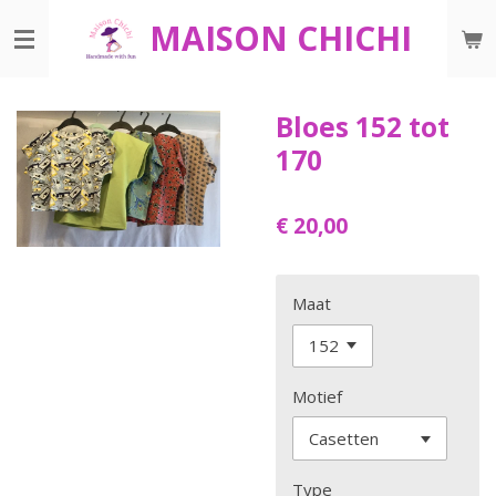
Ga
MAISON CHICHI
direct
naar
de
Bloes 152 tot
hoofdinhoud
170
€ 20,00
Maat
Motief
Type