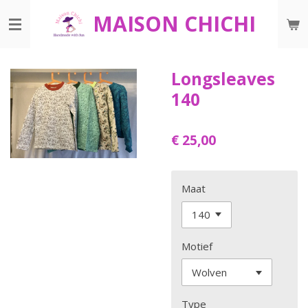
Ga
MAISON CHICHI
direct
naar
de
Longsleaves
hoofdinhoud
140
€ 25,00
Maat
Motief
Type