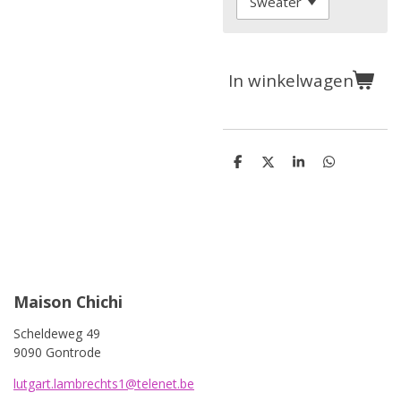
In winkelwagen
D
D
S
D
e
e
h
e
l
e
a
l
e
l
r
e
n
e
n
Maison Chichi
Scheldeweg 49
9090 Gontrode
lutgart.lambrechts1@telenet.be