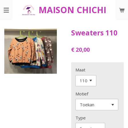
Ga
MAISON CHICHI
direct
naar
de
Sweaters 110
hoofdinhoud
€ 20,00
Maat
Motief
Type