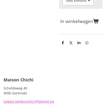
In winkelwagen
D
D
S
D
e
e
h
e
l
e
a
l
e
l
r
e
n
e
n
Maison Chichi
Scheldeweg 49
9090 Gontrode
lutgart.lambrechts1@telenet.be