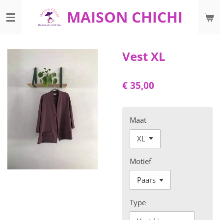
Ga
MAISON CHICHI
direct
naar
de
Vest XL
hoofdinhoud
€ 35,00
Maat
Motief
Type