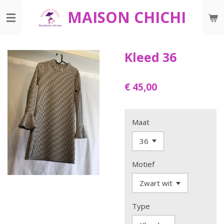
Ga
MAISON CHICHI
direct
naar
de
Kleed 36
hoofdinhoud
€ 45,00
Maat
Motief
Type