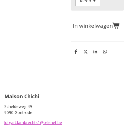
In winkelwagen
D
D
S
D
e
e
h
e
l
e
a
l
e
l
r
e
n
e
n
Maison Chichi
Scheldeweg 49
9090 Gontrode
lutgart.lambrechts1@telenet.be